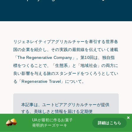
Partnership
Products
Follow us on
リジェネレイティブアグリカルチャーを牽引する世界各
国の企業を紹介し、その実践の最前線を伝えていく連載
「The Regenerative Company」。第10回は、独自指
標をつくることで、「生態系」と「地域社会」の両方に
良い影響を与える旅のスタンダードをつくろうとしてい
る「Regenerative Travel」について。
本記事は、ユートピアアグリカルチャーが提供
する、美味しさと情報を届ける定期便
「GRAZE GATHERING」に同封される冊子
UAが最初に作るお菓子
詳細はこちら
「GG MAGAZINE」からの転載になります。
発明的チーズケーキ
詳細はこちら