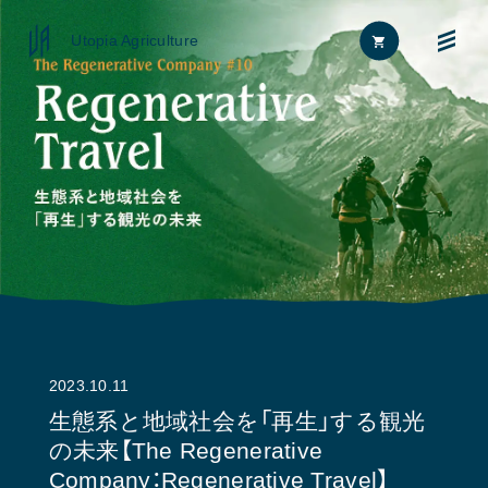
Utopia Agriculture
Home
FAQ
News
お問い合わせ
About
2023.10.11
Approach
生態系と地域社会を「再生」する観光
の未来【The Regenerative
Journal
Company：Regenerative Travel】