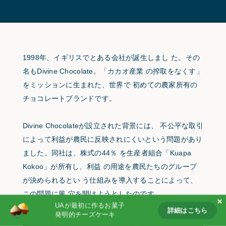
Partnership
Products
Follow us on
1998年、イギリスでとある会社が誕生しまし た。その
名もDivine Chocolate。「カカオ産業 の搾取をなくす」
をミッションに生まれた、世界で 初めての農家所有の
チョコレートブランドです。
Divine Chocolateが設立された背景には、 不公平な取引
によって利益が農民に反映されにくいという問題があり
ました。同社は、株式の44％ を生産者組合「Kuapa
Kokoo」が所有し、利益 の用途を農民たちのグループ
が決められるとい う仕組みを導入することによって、
この問題に風 穴を開けようとしたのです。
UAが最初に作るお菓子
詳細はこちら
発明的チーズケーキ
詳細はこちら