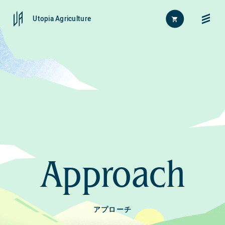
Utopia Agriculture
Home
FAQ
News
お問い合わせ
Approach
About
Approach
アプローチ
Journal