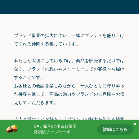
Partnership
Products
Follow us on
ブランド事業の拡大に伴い、一緒にブランドを盛り上げ
てくれる仲間を募集しています。
私たちが大切にしているのは、商品を販売するだけでは
なく、ブランドの想いやストーリーまでお客様へお届け
することです。
お客様との会話を楽しみながら、一人ひとりに寄り添っ
た接客を通して、商品の魅力やブランドの世界観をお伝
えしていただきます。
「人と話すことが好き」「ブランドの魅力を伝える接客
UAが最初に作るお菓子
がしたい」そんな方にぴったりの環境です。
詳細はこちら
発明的チーズケーキ
詳細はこちら