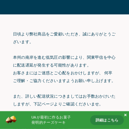
Partnership
Products
Follow us on
日頃より弊社商品をご愛顧いただき、誠にありがとうご
ざいます。
本州の南岸を進む低気圧の影響により、関東甲信を中心
に配送遅延が発生する可能性があります。
お客さまにはご迷惑とご心配をおかけしますが、 何卒
ご理解・ご協力くださいますようお願い申し上げます。
また、詳しい配送状況につきましてはお手数おかけいた
しますが、下記ページよりご確認くださいませ。
UAが最初に作るお菓子
【チーズワンダー・メルティマジック】
詳細はこちら
発明的チーズケーキ
詳細はこちら
https://www.sagawa-exp.co.jp/