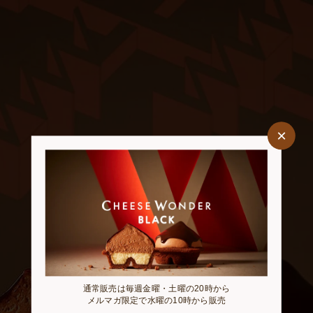
Utopia Agriculture
×
Home
FAQ
News
お問い合わせ
About
Approach
BLACK
通常販売は毎週金曜・土曜の20時から
Journal
メルマガ限定で水曜の10時から販売